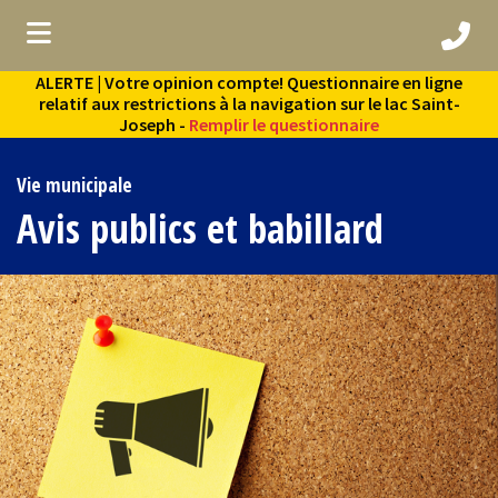
ALERTE | Votre opinion compte! Questionnaire en ligne
ubmenu (Vie municipale )
relatif aux restrictions à la navigation sur le lac Saint-
Joseph -
Remplir le questionnaire
bmenu (Services aux citoyens )
bmenu (Culture et loisirs )
Vie municipale
Avis publics et babillard
ubmenu (Environnement )