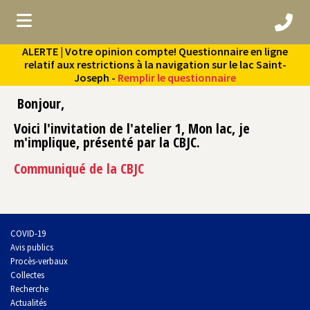
ALERTE | Votre opinion compte! Questionnaire en ligne
ubmenu (Vie municipale )
relatif aux restrictions à la navigation sur le lac Saint-
Joseph -
Remplir le questionnaire
bmenu (Services aux citoyens )
Bonjour,
bmenu (Culture et loisirs )
Voici l'invitation de l'atelier 1, Mon lac, je
ubmenu (Environnement )
m'implique, présenté par la CBJC.
Communiqué de la CBJC
COVID-19
Avis publics
Procès-verbaux
Collectes
Recherche
Actualités