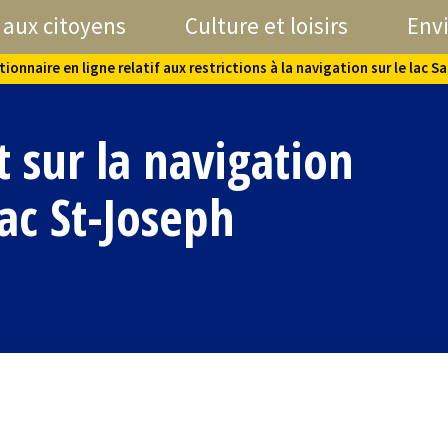
 aux citoyens
Culture et loisirs
Env
onnaire en ligne relatif aux restrictions à la navigation sur le lac S
 sur la navigation
lac St-Joseph