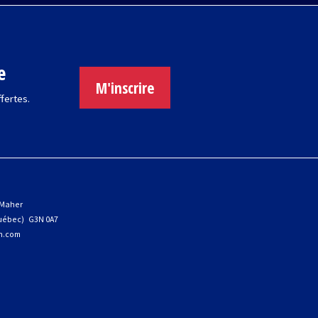
e
M'inscrire
ffertes.
 Maher
uébec) G3N 0A7
ph.com